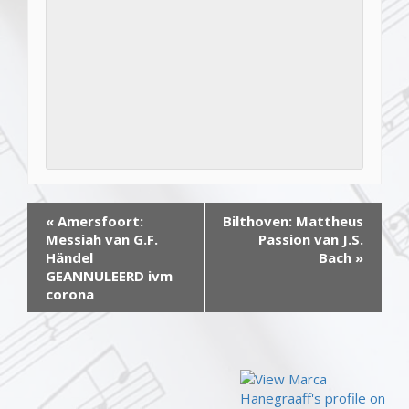
Evenement
«
Amersfoort:
Bilthoven: Mattheus
Navigatie
Messiah van G.F.
Passion van J.S.
Händel
Bach
»
GEANNULEERD ivm
corona